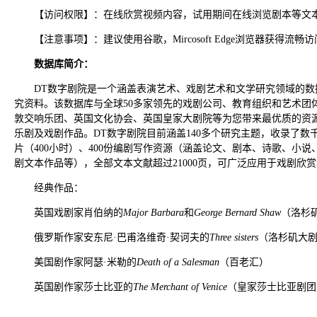
【访问权限】：在线欣赏视频内容，试用期间在线浏览剧本等文
【注意事项】：建议使用谷歌，Mircosoft Edge浏览器获得流畅
数据库简介：
DT数字剧院是一个涵盖表演艺术、戏剧艺术和文学研究领域的
究资料。该数据库与全球50多家领先的戏剧公司、教育组织和艺术团
敦交响乐团、英国文化协会、英国皇家大剧院等为您带来最优质的资源。
乐剧及戏剧作品。DT数字剧院目前涵盖140多个研究主题，收录了数千
片（400小时）、400份编剧写作资源（涵盖论文、剧本、诗歌、小
剧文本作品等），全部文本文献超过21000页，可广泛应用于戏剧欣
经典作品：
英国戏剧家肖伯纳的
Major Barbara
和
George Bernard Shaw
（洛杉
俄罗斯作家安东尼·巴甫洛维奇·契诃夫的
Three sisters
（洛杉矶大
美国剧作家阿瑟·米勒的
Death of a Salesman
（百老汇）
英国剧作家莎士比亚的
The Merchant of Venice
（皇家莎士比亚剧团